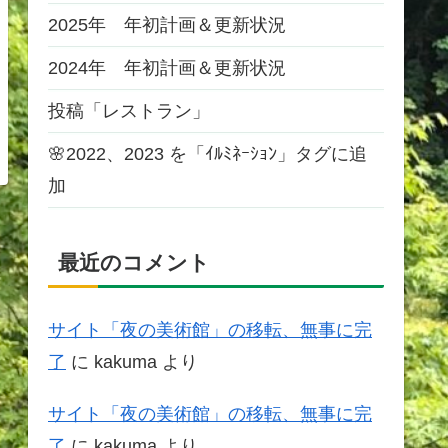
2025年 年初計画＆更新状況
2024年 年初計画＆更新状況
投稿「レストラン」
🌸2022、2023 を「ｲﾙﾐﾈｰｼｮﾝ」タグに追
加
最近のコメント
サイト「夜の美術館」の移転、無事に完
了
に
kakuma
より
サイト「夜の美術館」の移転、無事に完
了
に
kakuma
より