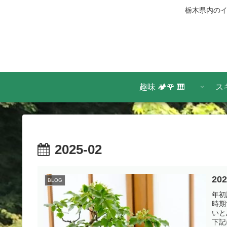
栃木県内のイ
趣味 🏕️🌹 🎹
ス
2025-02
2
BLOG
年初
時期
いと
下記